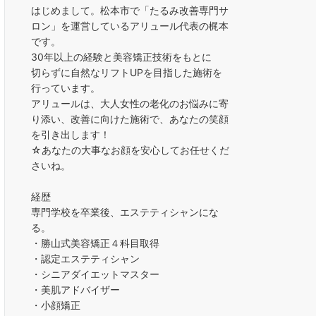
はじめまして。松本市で「たるみ改善専門サ
ロン」を運営しているアリュール代表の梶本
です。
30年以上の経験と美容矯正技術をもとに
切らずに自然なリフトUPを目指した施術を
行っています。
アリュールは、大人女性の老化のお悩みに寄
り添い、改善に向けた施術で、あなたの笑顔
を引き出します！
☆あなたの大事なお顔を安心してお任せくだ
さいね。
経歴
専門学校を卒業後、エステティシャンにな
る。
・勝山式美容矯正４科目取得
・認定エステティシャン
・シニアダイエットマスター
・美肌アドバイザー
・小顔矯正