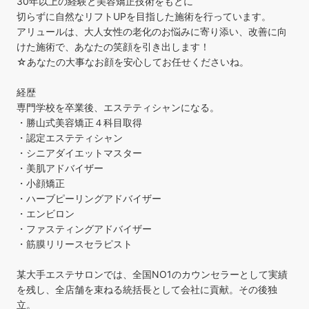
30年以上の経験と美容矯正技術をもとに
切らずに自然なリフトUPを目指した施術を行っています。
アリュールは、大人女性の老化のお悩みに寄り添い、改善に向
けた施術で、あなたの笑顔を引き出します！
☆あなたの大事なお顔を安心してお任せくださいね。
経歴
専門学校を卒業後、エステティシャンになる。
・勝山式美容矯正４科目取得
・認定エステティシャン
・シニアダイエットマスター
・美肌アドバイザー
・小顔矯正
・ハーブピーリングアドバイザー
・エンビロン
・ファスティングアドバイザー
・筋膜リリースセラピスト
某大手エステサロンでは、全国NO1のカウンセラーとして実績
を残し、全店舗を束ねる統括長として会社に貢献。その後独
立。