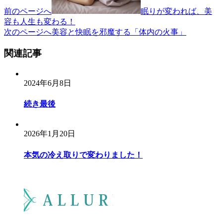
ー
前のページへ
眠りが変われば、美
容も人生も変わる！
シ
次のページへ
美容と快眠を邪魔する「体内の火事」
ョ
関連記事
ン
2024年6月8日
続き最後
2026年1月20日
本気の冷え取りで変わりました！