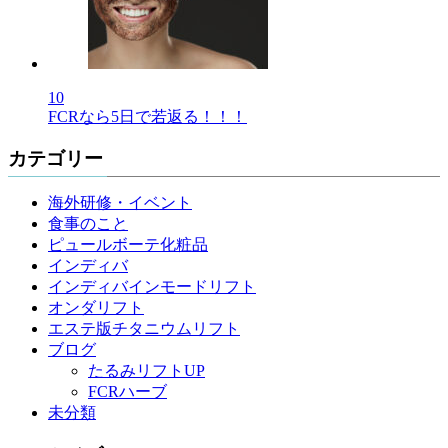
10
FCRなら5日で若返る！！！
カテゴリー
海外研修・イベント
食事のこと
ピュールボーテ化粧品
インディバ
インディバインモードリフト
オンダリフト
エステ版チタニウムリフト
ブログ
たるみリフトUP
FCRハーブ
未分類