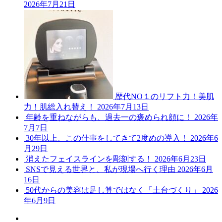
2026年7月21日
歴代NO１のリフト力！美肌
力！肌総入れ替え！
2026年7月13日
年齢を重ねながらも、過去一の褒められ顔に！
2026年
7月7日
30年以上、この仕事をしてきて2度めの導入！
2026年6
月29日
消えたフェイスラインを彫刻する！
2026年6月23日
SNSで見える世界と、私が現場へ行く理由
2026年6月
16日
50代からの美容は足し算ではなく「土台づくり」
2026
年6月9日