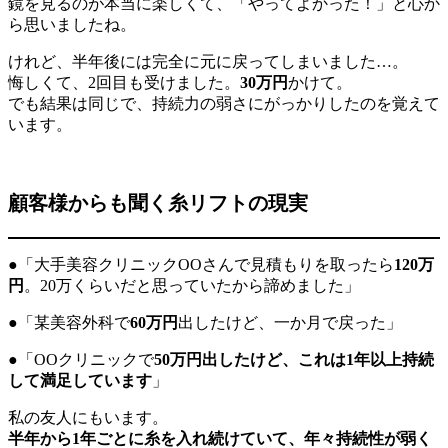
鏡を見るのが本当に楽しくて、「やってよかった！」と心か
ら思いましたね。
けれど、半年後には完全に元に戻ってしまいました…。
悔しくて、2回目も受けました。
30万円
かけて。
でも結果は同じで、持続力の弱さにがっかりしたのを覚えて
います。
顧客様からも聞く糸リフトの現実
●「大手美容クリニックOOさんで見積もりを取ったら
120万
円
。20万くらいだと思っていたから諦めました」
●「某美容外科で
60万円
出したけど、一か月で戻った」
●「OOクリニックで
50万円出したけど、これは1年以上持続
して満足しています
」
私の友人にもいます。
半年から1年ごとに糸を入れ続けていて、年々持続性が弱く