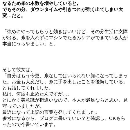
なるため糸の本数を増やしていると。
でもその分、ダウンタイムや引きつれが強く出てしまい大
変
…
だと。
「強めにやってもらうと効きはいいけど、その分生活に支障
が出る。糸を入れずにマシンでたるみケアができている人が
本当にうらやましい」と。
そして彼女は、
「自分はもう今更、糸なしではいられない顔になってしまっ
た。お金も大変だし、糸に手を出したことを後悔している」
とも話してくれました。
私は、何度も止めたんですが…。
とにかく美意識が桁違いなので、本人が満足ならと思い、見
守っていましたが、
最近になって上記の言葉を発してくれました。
参考になるから、ブログに書いていい？と確認し、OKもら
ったので今書いています。