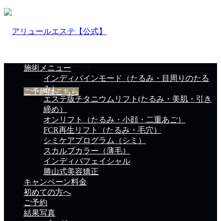
0263-87-8724
施術メニュー
インディバインモード（たるみ・目周りのたる
お気軽にお問い合わせください。
み）
ご予約はこちら
エステ版チタニウムリフト(たるみ・美肌・引き
締め）
オンリフト（たるみ・小顔・二重あご）
FCR再生リフト（たるみ・毛穴）
シミケアプログラム（シミ）
スカルプカラー（薄毛）
インディバフェイシャル
勝山式美容矯正
キャンペーン料金
初めての方へ
ご予約
結果写真