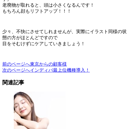
老廃物が取れると、頭は小さくなるんです！
もちろん顔もリフトアップ！！！
少々、不快にさせてしれませんが、実際にイラスト同様の状
態の方がほとんどですので
目をそむけずにケアしていきましょう！
前のページへ
東京からの顧客様
投
次のページへ
インディバ最上位機種導入！
稿
関連記事
ナ
ビ
ゲ
ー
シ