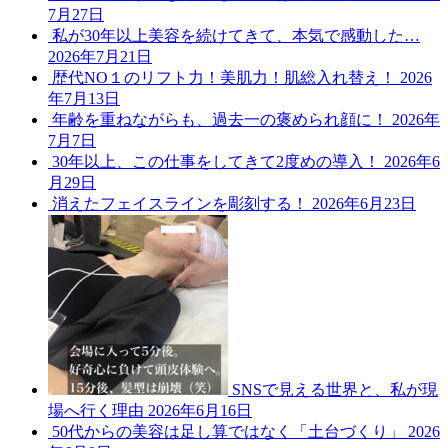
7月27日
私が30年以上美容を続けてきて、本気で感動した…
2026年7月21日
歴代NO１のリフト力！美肌力！肌総入れ替え！
2026
年7月13日
年齢を重ねながらも、過去一の褒められ顔に！
2026年
7月7日
30年以上、この仕事をしてきて2度めの導入！
2026年6
月29日
消えたフェイスラインを彫刻する！
2026年6月23日
SNSで見える世界と、私が現
場へ行く理由
2026年6月16日
50代からの美容は足し算ではなく「土台づくり」
2026