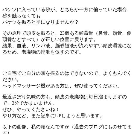
バケツに入っている砂が、どちらか一方に偏っていた場合、
砂を触らなくても
バケツを振ると平になりませんか？
その原理で頭皮を振ると、23個ある頭蓋骨（鼻骨、頬骨、側
頭骨などすべて）が正しい位置に戻ります。
結果、血液、リンパ液、脳脊髄液が流れやすい頭皮環境にな
るため、老廃物の排泄を促すのです。
ご自宅でご自分の頭を振るのはできないので、よくもんでく
ださい。
ヘッドマッサージ機がある方は、ぜひ使ってください。
最近さぼり気味の方も、頭皮の老廃物は毎日溜まりますの
で、3分でかまいません。
ぜひ、やってくださいね！
やり方など、また記事にUPしようと思います。
以下の画像、私の頭なんですが（過去のブログにものせてま
す）