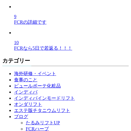
9
FCRの詳細です
10
FCRなら5日で若返る！！！
カテゴリー
海外研修・イベント
食事のこと
ピュールボーテ化粧品
インディバ
インディバインモードリフト
オンダリフト
エステ版チタニウムリフト
ブログ
たるみリフトUP
FCRハーブ