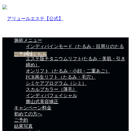
0263-87-8724
施術メニュー
インディバインモード（たるみ・目周りのたる
お気軽にお問い合わせください。
み）
ご予約はこちら
エステ版チタニウムリフト(たるみ・美肌・引き
締め）
オンリフト（たるみ・小顔・二重あご）
FCR再生リフト（たるみ・毛穴）
シミケアプログラム（シミ）
スカルプカラー（薄毛）
インディバフェイシャル
勝山式美容矯正
キャンペーン料金
初めての方へ
ご予約
結果写真