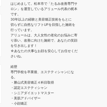
はじめまして。松本市で「たるみ改善専門サ
ロン」を運営しているアリュール代表の梶本
です。
30年以上の経験と美容矯正技術をもとに
切らずに自然なリフトUPを目指した施術を
行っています。
アリュールは、大人女性の老化のお悩みに寄
り添い、改善に向けた施術で、あなたの笑顔
を引き出します！
☆あなたの大事なお顔を安心してお任せくだ
さいね。
経歴
専門学校を卒業後、エステティシャンにな
る。
・勝山式美容矯正４科目取得
・認定エステティシャン
・シニアダイエットマスター
・美肌アドバイザー
・小顔矯正