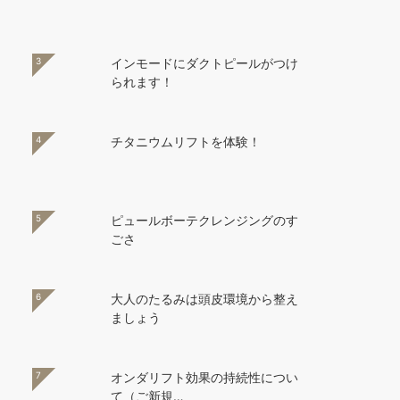
3
インモードにダクトピールがつけ
られます！
4
チタニウムリフトを体験！
5
ピュールボーテクレンジングのす
ごさ
6
大人のたるみは頭皮環境から整え
ましょう
7
オンダリフト効果の持続性につい
て（ご新規…