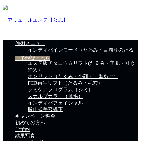
0263-87-8724
施術メニュー
インディバインモード（たるみ・目周りのたる
お気軽にお問い合わせください。
み）
ご予約はこちら
エステ版チタニウムリフト(たるみ・美肌・引き
締め）
オンリフト（たるみ・小顔・二重あご）
FCR再生リフト（たるみ・毛穴）
シミケアプログラム（シミ）
スカルプカラー（薄毛）
インディバフェイシャル
勝山式美容矯正
キャンペーン料金
初めての方へ
ご予約
結果写真