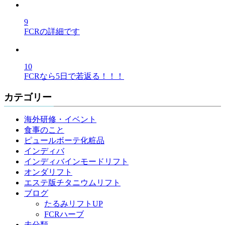
9
FCRの詳細です
10
FCRなら5日で若返る！！！
カテゴリー
海外研修・イベント
食事のこと
ピュールボーテ化粧品
インディバ
インディバインモードリフト
オンダリフト
エステ版チタニウムリフト
ブログ
たるみリフトUP
FCRハーブ
未分類