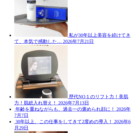
私が30年以上美容を続けてき
て、本気で感動した…
2026年7月21日
歴代NO１のリフト力！美肌
力！肌総入れ替え！
2026年7月13日
年齢を重ねながらも、過去一の褒められ顔に！
2026年
7月7日
30年以上、この仕事をしてきて2度めの導入！
2026年6
月29日