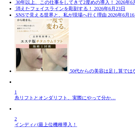
30年以上、この仕事をしてきて2度めの導入！
2026年6
消えたフェイスラインを彫刻する！
2026年6月23日
SNSで見える世界と、私が現場へ行く理由
2026年6月1
50代からの美容は足し算では
1
糸リフトとオンダリフト、実際にやって分か…
2
インディバ最上位機種導入！