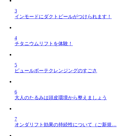
3
インモードにダクトピールがつけられます！
4
チタニウムリフトを体験！
5
ピュールボーテクレンジングのすごさ
6
大人のたるみは頭皮環境から整えましょう
7
オンダリフト効果の持続性について（ご新規…