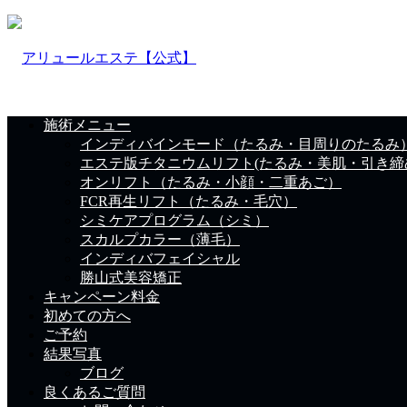
施術メニュー
インディバインモード（たるみ・目周りのたるみ
エステ版チタニウムリフト(たるみ・美肌・引き締
オンリフト（たるみ・小顔・二重あご）
FCR再生リフト（たるみ・毛穴）
シミケアプログラム（シミ）
スカルプカラー（薄毛）
インディバフェイシャル
勝山式美容矯正
キャンペーン料金
初めての方へ
ご予約
結果写真
ブログ
良くあるご質問