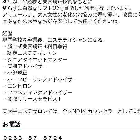
30年以上の経験と美容矯正技術をもとに
切らずに自然なリフトUPを目指した施術を行っています。
アリュールは、大人女性の老化のお悩みに寄り添い、改善に
☆あなたの大事なお顔を安心してお任せくださいね。
経歴
専門学校を卒業後、エステティシャンになる。
・勝山式美容矯正４科目取得
・認定エステティシャン
・シニアダイエットマスター
・美肌アドバイザー
・小顔矯正
・ハーブピーリングアドバイザー
・エンビロン
・ファスティングアドバイザー
・筋膜リリースセラピスト
某大手エステサロンでは、全国NO1のカウンセラーとして
お電話
０２６３－８７－８７２４