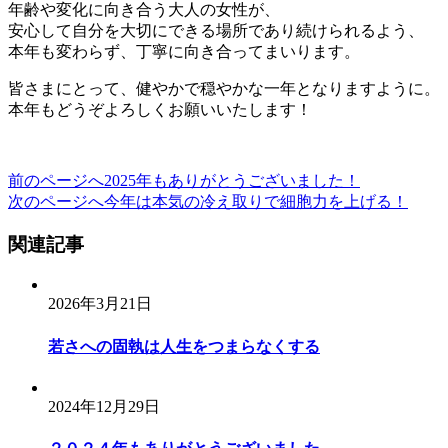
年齢や変化に向き合う大人の女性が、
安心して自分を大切にできる場所であり続けられるよう、
本年も変わらず、丁寧に向き合ってまいります。
皆さまにとって、健やかで穏やかな一年となりますように。
本年もどうぞよろしくお願いいたします！
前のページへ
2025年もありがとうございました！
投
次のページへ
今年は本気の冷え取りで細胞力を上げる！
稿
関連記事
ナ
ビ
2026年3月21日
ゲ
ー
若さへの固執は人生をつまらなくする
シ
ョ
2024年12月29日
ン