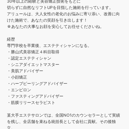
30年以上の経験と美容矯正技術をもとに
切らずに自然なリフトUPを目指した施術を行っています。
アリュールは、大人女性の老化のお悩みに寄り添い、改善に向
けた施術で、あなたの笑顔を引き出します！
☆あなたの大事なお顔を安心してお任せくださいね。
経歴
専門学校を卒業後、エステティシャンになる。
・勝山式美容矯正４科目取得
・認定エステティシャン
・シニアダイエットマスター
・美肌アドバイザー
・小顔矯正
・ハーブピーリングアドバイザー
・エンビロン
・ファスティングアドバイザー
・筋膜リリースセラピスト
某大手エステサロンでは、全国NO1のカウンセラーとして実績
を残し、全店舗を束ねる統括長として会社に貢献。その後独
立。