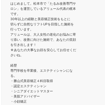
はじめまして。松本市で「たるみ改善専門サ
ロン」を運営しているアリュール代表の梶本
です。
30年以上の経験と美容矯正技術をもとに
切らずに自然なリフトUPを目指した施術を
行っています。
アリュールは、大人女性の老化のお悩みに寄
り添い、改善に向けた施術で、あなたの笑顔
を引き出します！
☆あなたの大事なお顔を安心してお任せくだ
さいね。
経歴
専門学校を卒業後、エステティシャンにな
る。
・勝山式美容矯正４科目取得
・認定エステティシャン
・シニアダイエットマスター
・美肌アドバイザー
・小顔矯正