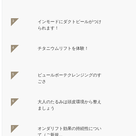
3
インモードにダクトピールがつけ
られます！
4
チタニウムリフトを体験！
5
ピュールボーテクレンジングのす
ごさ
6
大人のたるみは頭皮環境から整え
ましょう
7
オンダリフト効果の持続性につい
て（ご新規…