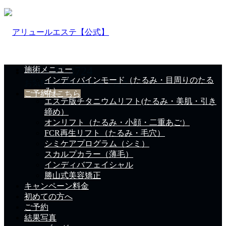
0263-87-8724
施術メニュー
インディバインモード（たるみ・目周りのたる
お気軽にお問い合わせください。
み）
ご予約はこちら
エステ版チタニウムリフト(たるみ・美肌・引き
締め）
オンリフト（たるみ・小顔・二重あご）
FCR再生リフト（たるみ・毛穴）
シミケアプログラム（シミ）
スカルプカラー（薄毛）
インディバフェイシャル
勝山式美容矯正
キャンペーン料金
初めての方へ
ご予約
結果写真