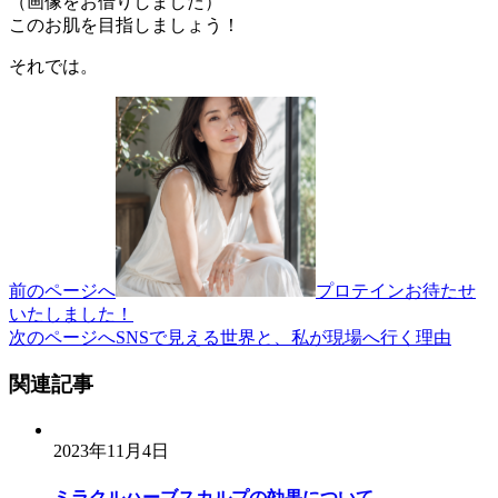
（画像をお借りしました）
このお肌を目指しましょう！
それでは。
投
稿
ナ
ビ
ゲ
ー
前のページへ
プロテインお待たせ
いたしました！
シ
次のページへ
SNSで見える世界と、私が現場へ行く理由
ョ
関連記事
ン
2023年11月4日
ミラクルハーブスカルプの効果について