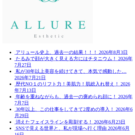
アリュール史上、過去一の結果！！！
2026年8月3日
たるみで顔が大きく見える方にはチタニウム！
2026年
7月27日
私が30年以上美容を続けてきて、本気で感動した…
2026年7月21日
歴代NO１のリフト力！美肌力！肌総入れ替え！
2026
年7月13日
年齢を重ねながらも、過去一の褒められ顔に！
2026年
7月7日
30年以上、この仕事をしてきて2度めの導入！
2026年6
月29日
消えたフェイスラインを彫刻する！
2026年6月23日
SNSで見える世界と、私が現場へ行く理由
2026年6月
16日