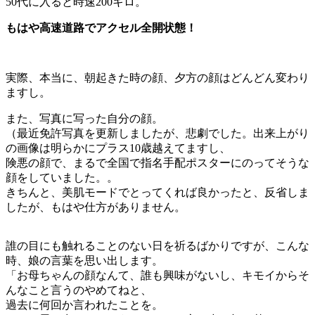
50代に入ると時速200キロ。
もはや高速道路でアクセル全開状態！
実際、本当に、朝起きた時の顔、夕方の顔はどんどん変わり
ますし。
また、写真に写った自分の顔。
（最近免許写真を更新しましたが、悲劇でした。出来上がり
の画像は明らかにプラス10歳越えてますし、
険悪の顔で、まるで全国で指名手配ポスターにのってそうな
顔をしていました。。
きちんと、美肌モードでとってくれば良かったと、反省しま
したが、もはや仕方がありません。
誰の目にも触れることのない日を祈るばかりですが、こんな
時、娘の言葉を思い出します。
「お母ちゃんの顔なんて、誰も興味がないし、キモイからそ
んなこと言うのやめてねと、
過去に何回か言われたことを。