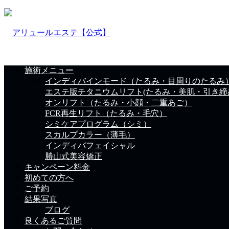
施術メニュー
インディバインモード（たるみ・目周りのたるみ
エステ版チタニウムリフト(たるみ・美肌・引き締
オンリフト（たるみ・小顔・二重あご）
FCR再生リフト（たるみ・毛穴）
シミケアプログラム（シミ）
スカルプカラー（薄毛）
インディバフェイシャル
勝山式美容矯正
キャンペーン料金
初めての方へ
ご予約
結果写真
ブログ
良くあるご質問