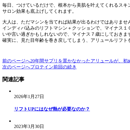
毎日、つけているだけで、根本から美肌を叶えてくれるスキ
サロン効果も底上げしてくれます。
大人は、ただマシンを当てれば結果が出るわけではありませ
インディバ込みのリフトマシン＋クッションで、マイナス１
いや言い過ぎかもしれないので、マイナス７歳にしておきま
確実に、見た目年齢を巻き戻してしまう、アリュールリフト
前のページへ
20年間サプリを置かなかったアリュールが、初
投
次のページへ
プロテイン前回の続き
稿
関連記事
ナ
ビ
2026年1月27日
ゲ
ー
リフトUPにはなぜ熱が必要なのか？
シ
ョ
2023年3月30日