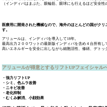
（インディバはまぶた、眼輪筋、眼球にも行えるほど安全性
医療用に開発された機械なので、海外のほとんどの国がクリ
す。
アリュールは、インディバを導入して18年。
最高出力２００ワットの最新版インディバを含め４台所有し
高いエネルギーを安全に出しながら細胞活性、修繕、デトッ
アリュールが得意とするリフトUPフェイシャル
・強力リフトUP
・シミ、色ムラ改善
・ニキビ改善
・老化抑制
・むくみ解消、小顔効果