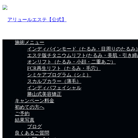
施術メニュー
インディバインモード（たるみ・目周りのたるみ
エステ版チタニウムリフト(たるみ・美肌・引き締
オンリフト（たるみ・小顔・二重あご）
FCR再生リフト（たるみ・毛穴）
シミケアプログラム（シミ）
スカルプカラー（薄毛）
インディバフェイシャル
勝山式美容矯正
キャンペーン料金
初めての方へ
ご予約
結果写真
ブログ
良くあるご質問