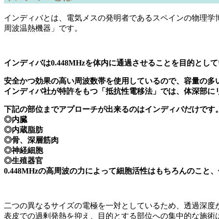
インディバとは、電気メスの発明者であるスペインの物理学
周波温熱機器」です。
インディバは0.448MHzを体内に通過させることを目的とし
安全かつ効果の高い周波数帯を使用しているので、容量の多
インディバ社が特許をもつ「抵抗性電移法」では、体深部に
下記の部位までアプローチが出来るのはインディバだけです
◎内臓
◎内蔵脂肪
◎骨、深層筋肉
◎神経細胞
◎生殖器官
0.448MHzの高周波の力によって細胞活性はもちろんのこ
二つの異なるサイズの電極を一対としているため、透過深度
表皮での過剰発熱を抑え、目的とする部位への集中的な施術