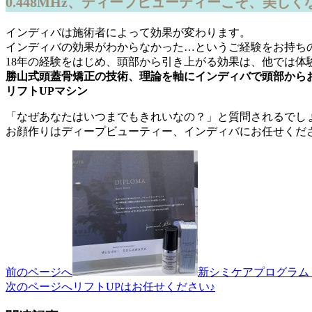
0.448MHz、ディープビューティーこそ、美しく
インディバは施術者によって効果が変わります。
インディバの効果がわからなかった…というご経験をお持ち
18年の経験をはじめ、頭部から引き上がる効果は、他では体
勝山式頭蓋骨矯正の技術、理論を軸にインディバで頭部から
リフトUPマシン
「なぜあなたはいつまでもきれいなの？」と質問されるでし
お顔作りはディープビューティー、インディバにお任せくだ
投
稿
ナ
ビ
ゲ
ー
前のページへ
新シミケアプログラム
次のページへ
リフトUPはお任せください♪
シ