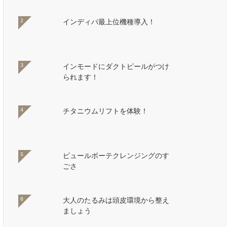
2
インディバ最上位機種導入！
3
インモードにダクトピールがつけ
られます！
4
チタニウムリフトを体験！
5
ピュールボーテクレンジングのす
ごさ
6
大人のたるみは頭皮環境から整え
ましょう