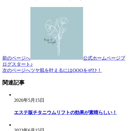
投
稿
ナ
ビ
ゲ
ー
前のページへ
公式ホームページブ
ログスタート♪
シ
次のページへ
ツヤ肌を叶えるにはOOOをぜひ！
ョ
関連記事
ン
2026年5月15日
エステ版チタニウムリフトの効果が素晴らしい！
2023年6月15日