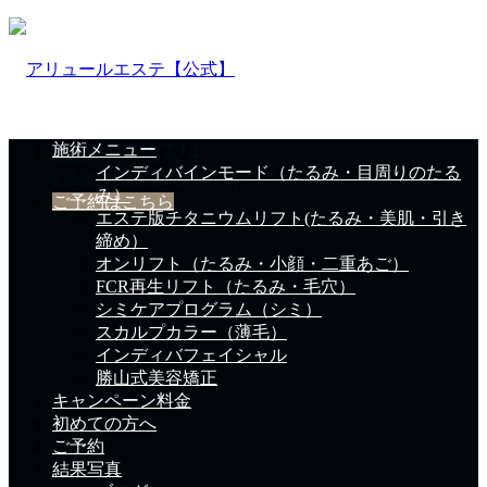
0263-87-8724
施術メニュー
インディバインモード（たるみ・目周りのたる
お気軽にお問い合わせください。
み）
ご予約はこちら
エステ版チタニウムリフト(たるみ・美肌・引き
締め）
オンリフト（たるみ・小顔・二重あご）
FCR再生リフト（たるみ・毛穴）
シミケアプログラム（シミ）
スカルプカラー（薄毛）
インディバフェイシャル
勝山式美容矯正
キャンペーン料金
初めての方へ
ご予約
結果写真