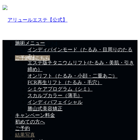
0263-87-8724
施術メニュー
インディバインモード（たるみ・目周りのたる
お気軽にお問い合わせください。
み）
ご予約はこちら
エステ版チタニウムリフト(たるみ・美肌・引き
締め）
オンリフト（たるみ・小顔・二重あご）
FCR再生リフト（たるみ・毛穴）
シミケアプログラム（シミ）
スカルプカラー（薄毛）
インディバフェイシャル
勝山式美容矯正
キャンペーン料金
初めての方へ
ご予約
結果写真