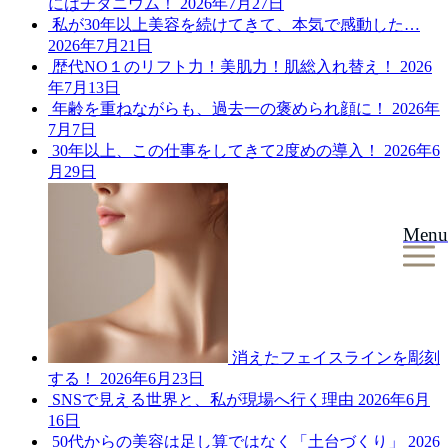
にはチタニウム！
2026年7月27日
私が30年以上美容を続けてきて、本気で感動した…
2026年7月21日
歴代NO１のリフト力！美肌力！肌総入れ替え！
2026
年7月13日
年齢を重ねながらも、過去一の褒められ顔に！
2026年
7月7日
30年以上、この仕事をしてきて2度めの導入！
2026年6
月29日
Menu
消えたフェイスラインを彫刻
する！
2026年6月23日
SNSで見える世界と、私が現場へ行く理由
2026年6月
16日
50代からの美容は足し算ではなく「土台づくり」
2026