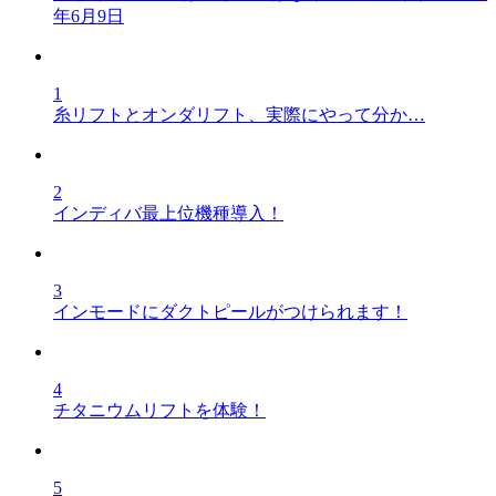
年6月9日
1
糸リフトとオンダリフト、実際にやって分か…
2
インディバ最上位機種導入！
3
インモードにダクトピールがつけられます！
4
チタニウムリフトを体験！
5