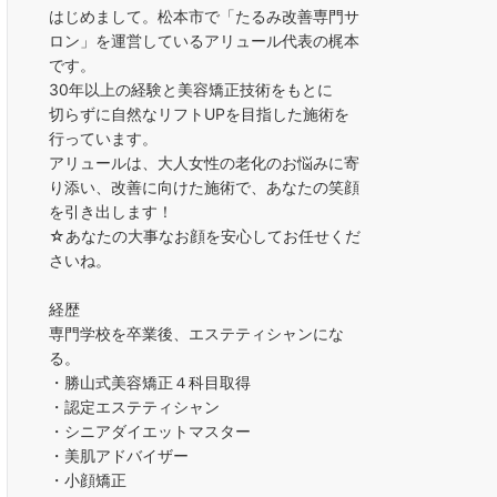
はじめまして。松本市で「たるみ改善専門サ
ロン」を運営しているアリュール代表の梶本
です。
30年以上の経験と美容矯正技術をもとに
切らずに自然なリフトUPを目指した施術を
行っています。
アリュールは、大人女性の老化のお悩みに寄
り添い、改善に向けた施術で、あなたの笑顔
を引き出します！
☆あなたの大事なお顔を安心してお任せくだ
さいね。
経歴
専門学校を卒業後、エステティシャンにな
る。
・勝山式美容矯正４科目取得
・認定エステティシャン
・シニアダイエットマスター
・美肌アドバイザー
・小顔矯正