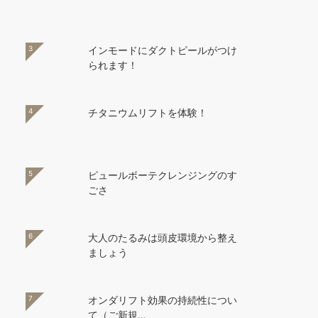
3
インモードにダクトピールがつけ
られます！
4
チタニウムリフトを体験！
5
ピュールボーテクレンジングのす
ごさ
6
大人のたるみは頭皮環境から整え
ましょう
7
オンダリフト効果の持続性につい
て（ご新規…