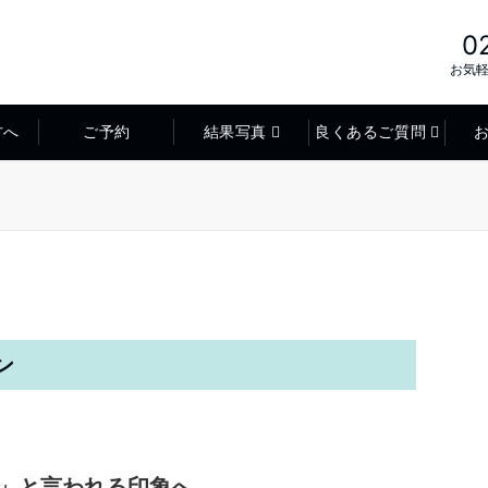
0
お気
方へ
ご予約
結果写真
良くあるご質問
ン
」と言われる印象へ。